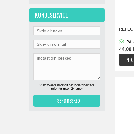
KUNDESERVICE
REFEC
På l
44,00
Vi besvarer normalt alle henvendelser
indenfor max. 24 timer.