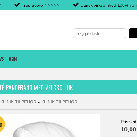
*
TrustScore ⭐️⭐️⭐️⭐️⭐️
Dansk virksomhed 100% verif
VS LOGIN
TÉ PANDEBÅND MED VELCRO LUK
»
KLINIK TILBEHØR
»
KLINIK TILBEHØR
Pris ved
10,0