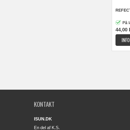
REFEC
På l
44,00
KONTAKT
ISUN.DK
En del af K.S.