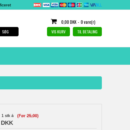
iceret
0,00 DKK
-
0 vare(r)
SØG
VIS KURV
TIL BETALING
1
stk á
(Før
25,00
)
0 DKK