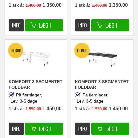
SORT 59 X 186
186
1 stk á:
1.350,00
1 stk á:
1.350,00
1.400,00
1.400,00
DKK
DKK
KOMFORT 3 SEGMENTET
KOMFORT 3 SEGMENTET
FOLDBAR
FOLDBAR
MASSAGEBRIKS I
MASSAGEBRIKS I
På fjernlager,
På fjernlager,
ALUMINIUM HVID 59 X
ALUMINIUM SORT 59 X
Lev. 3-5 dage
Lev. 3-5 dage
186
186
1 stk á:
1.450,00
1 stk á:
1.450,00
1.550,00
1.550,00
DKK
DKK