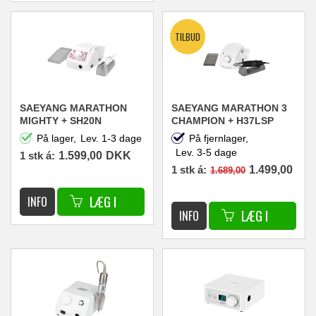
SAEYANG MARATHON
SAEYANG MARATHON 3
MIGHTY + SH20N
CHAMPION + H37LSP
NEGLEFRÆSER
NEGLEFRÆSER
På lager,
Lev. 1-3 dage
På fjernlager,
30.000RPM 45W
35.000RPM 45W HVID
Lev. 3-5 dage
1 stk á:
1.599,00
DKK
1 stk á:
1.499,00
1.689,00
DKK