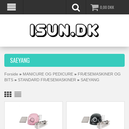
0,00
DKK
SAEYANG
Forside
»
MANICURE OG PEDICURE
»
FRÆSEMASKINER OG
BITS
»
STANDARD FRÆSEMASKINER
»
SAEYANG