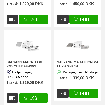
1 stk á:
1.229,00
DKK
1 stk á:
1.459,00
DKK
SAEYANG MARATHON
SAEYANG MARATHON M4
K35 CUBE +SH30N
LUX + SH20N
NEGLEFRÆSER
NEGLEFRÆSER
På fjernlager,
På lager,
Lev. 1-3 dage
30.000RPM 45W HVID
30.000RPM 45W
Lev. 3-5 dage
1 stk á:
1.339,00
DKK
1 stk á:
1.329,00
DKK