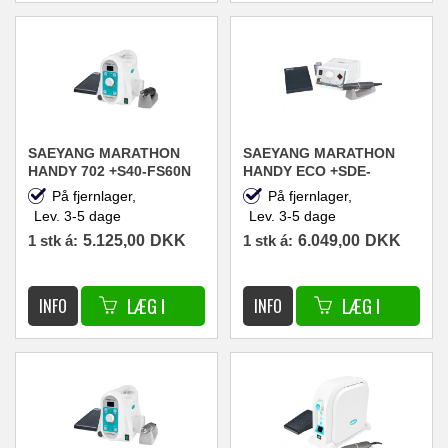
SAEYANG MARATHON
SAEYANG MARATHON
HANDY 702 +S40-FS60N
HANDY ECO +SDE-
NEGLEFRÆSER
BM50M NEGLEFRÆSER
På fjernlager,
På fjernlager,
40.000RPM 100W
50.000RPM 60W
Lev. 3-5 dage
Lev. 3-5 dage
1 stk á:
5.125,00
DKK
1 stk á:
6.049,00
DKK