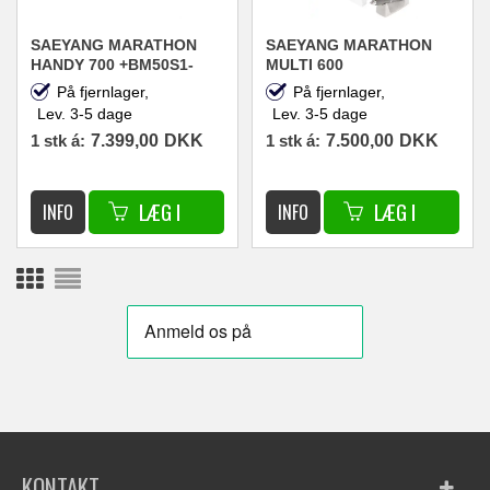
SAEYANG MARATHON
SAEYANG MARATHON
HANDY 700 +BM50S1-
MULTI 600
FS60N 2I1
PROTESEMIKROMOTOR
På fjernlager,
På fjernlager,
NEGLEFRÆSER
+BM50S1 NEGLEFRÆSER
Lev. 3-5 dage
Lev. 3-5 dage
50.000RPM 100W
50.000RPM 100W
1 stk á:
7.399,00
DKK
1 stk á:
7.500,00
DKK
KONTAKT