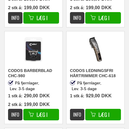
2 stk á:
199,00
DKK
2 stk á:
199,00
DKK
CODOS BARBERBLAD
CODOS LEDNINGSFRI
CHC-980
HÅRTRIMMER CHC-618
BARBER MASTER
På fjernlager,
På fjernlager,
Lev. 3-5 dage
Lev. 3-5 dage
1 stk á:
290,00
DKK
1 stk á:
929,00
DKK
2 stk á:
199,00
DKK