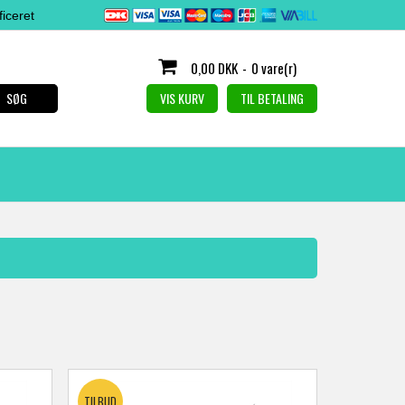
iceret
0,00 DKK
-
0 vare(r)
SØG
VIS KURV
TIL BETALING