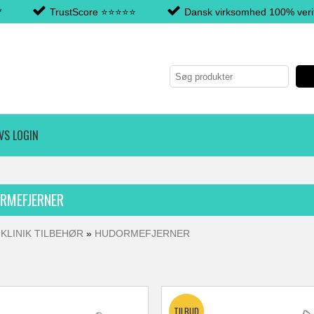
*
TrustScore ⭐️⭐️⭐️⭐️⭐️
Dansk virksomhed 100% verif
VS LOGIN
RMEFJERNER
»
KLINIK TILBEHØR
»
HUDORMEFJERNER