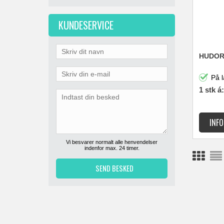
KUNDESERVICE
HUDOR
På l
1 stk á:
Vi besvarer normalt alle henvendelser
indenfor max. 24 timer.