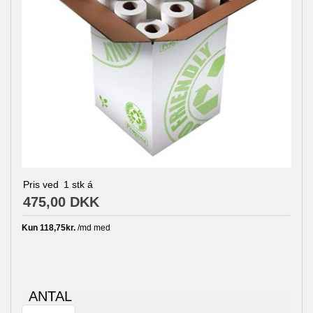
Pris ved
1
stk á
475,00 DKK
ANTAL