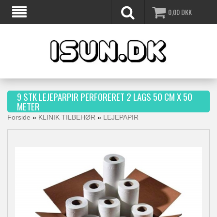
0,00
DKK
9 STK LEJEPARPIR PERFORERET 2 LAGS 50 CM X 50
METER
Forside
»
KLINIK TILBEHØR
»
LEJEPAPIR