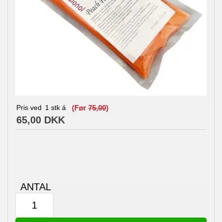
Pris ved
1
stk á
(Før
75,00
)
65,00 DKK
ANTAL