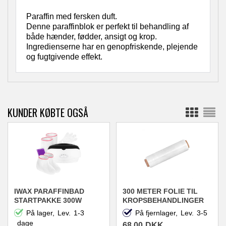
Paraffin med fersken duft.
Denne paraffinblok er perfekt til behandling af
både hænder, fødder, ansigt og krop.
Ingredienserne har en genopfriskende, plejende
og fugtgivende effekt.
KUNDER KØBTE OGSÅ
IWAX PARAFFINBAD
300 METER FOLIE TIL
STARTPAKKE 300W
KROPSBEHANDLINGER
MODEL XXL
På lager,
Lev.
1-3
På fjernlager,
Lev.
3-5
dage
68,00
DKK