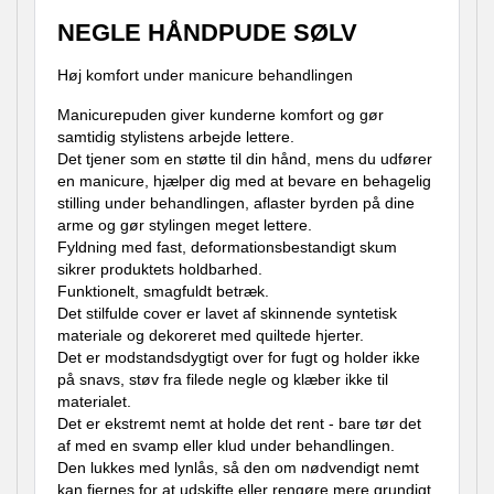
NEGLE HÅNDPUDE SØLV
Høj komfort under manicure behandlingen
Manicurepuden giver kunderne komfort og gør
samtidig stylistens arbejde lettere.
Det tjener som en støtte til din hånd, mens du udfører
en manicure, hjælper dig med at bevare en behagelig
stilling under behandlingen, aflaster byrden på dine
arme og gør stylingen meget lettere.
Fyldning med fast, deformationsbestandigt skum
sikrer produktets holdbarhed.
Funktionelt, smagfuldt betræk.
Det stilfulde cover er lavet af skinnende syntetisk
materiale og dekoreret med quiltede hjerter.
Det er modstandsdygtigt over for fugt og holder ikke
på snavs, støv fra filede negle og klæber ikke til
materialet.
Det er ekstremt nemt at holde det rent - bare tør det
af med en svamp eller klud under behandlingen.
Den lukkes med lynlås, så den om nødvendigt nemt
kan fjernes for at udskifte eller rengøre mere grundigt.