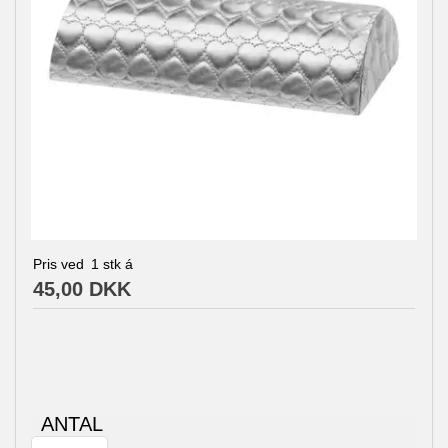
Pris ved
1
stk á
45,00 DKK
ANTAL